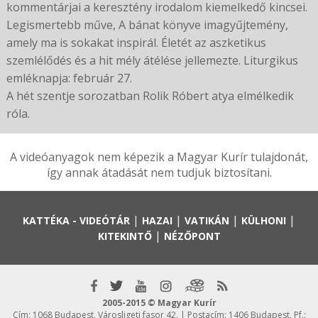
kommentárjai a keresztény irodalom kiemelkedő kincsei.
Legismertebb műve, A bánat könyve imagyűjtemény,
amely ma is sokakat inspirál. Életét az aszketikus
szemlélődés és a hit mély átélése jellemezte. Liturgikus
emléknapja: február 27.
A hét szentje sorozatban Rolik Róbert atya elmélkedik
róla.
A videóanyagok nem képezik a Magyar Kurír tulajdonát,
így annak átadását nem tudjuk biztosítani.
|
|
|
|
KATTÉKA - VIDEÓTÁR
HAZAI
VATIKÁN
KÜLHONI
|
KITEKINTŐ
NÉZŐPONT
2005-2015 © Magyar Kurír
Cím: 1068 Budapest, Városligeti fasor 42. | Postacím: 1406 Budapest, Pf.: