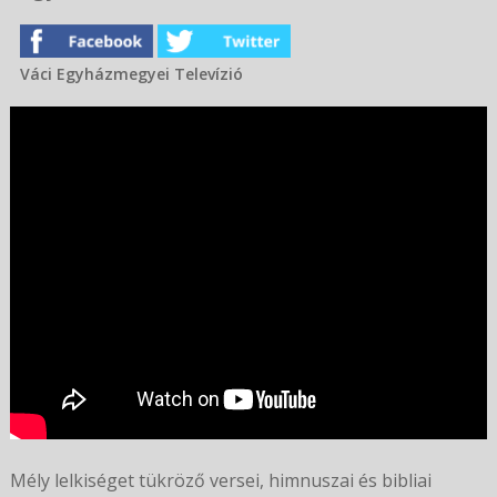
Váci Egyházmegyei Televízió
Mély lelkiséget tükröző versei, himnuszai és bibliai