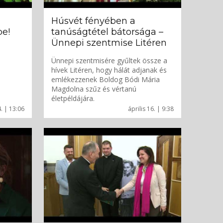
Húsvét fényében a
e!
tanúságtétel bátorsága –
Ünnepi szentmise Litéren
Ünnepi szentmisére gyűltek össze a
hívek Litéren, hogy hálát adjanak és
emlékezzenek Boldog Bódi Mária
Magdolna szűz és vértanú
életpéldájára.
. | 13:06
április 16. | 9:38