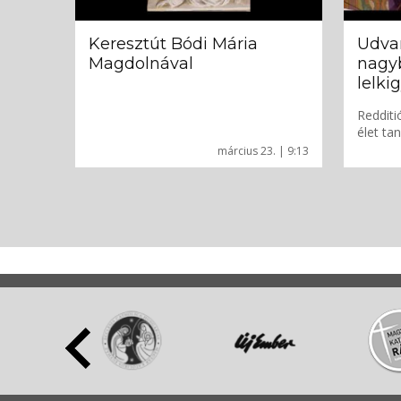
Keresztút Bódi Mária
Udvar
Magdolnával
nagyb
lelki
Redditi
élet ta
március 23. | 9:13