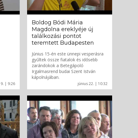
Boldog Bódi Mária
Magdolna ereklyéje új
találkozási pontot
teremtett Budapesten
Június 15-én este ünnepi vesperásra
gyűltek össze fiatalok és idősebb
zarándokok a Betegápoló
Irgalmasrend budai Szent István
kápolnájában.
 9. | 9:26
június 22. | 10:32