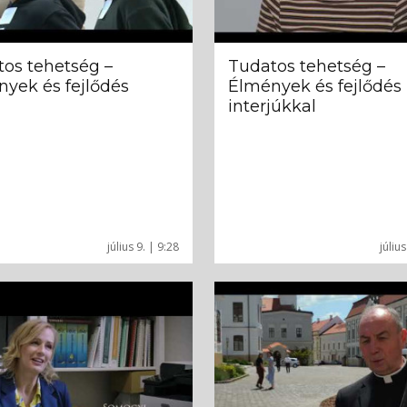
os tehetség –
Tudatos tehetség –
yek és fejlődés
Élmények és fejlődés
interjúkkal
július 9. | 9:28
július