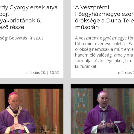
dy György érsek atya
A Veszprémi
öjti
Főegyházmegye ezer
gyakorlatának 6.
öröksége a Duna Tele
ező része
műsorán
ség: Beavatás Krisztus
A veszprémi egyházmegye tör
.
több mint ezer évet ölel át. Ez
örökség nemcsak a múlt emlé
hanem élő valóság, amely ma 
formálja közösségeinket, hitü
kultúránkat.
március 28. | 10:52
március 2