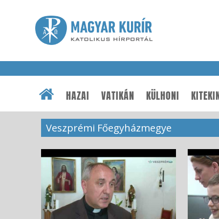
HAZAI
VATIKÁN
KÜLHONI
KITEKI
Veszprémi Főegyházmegye