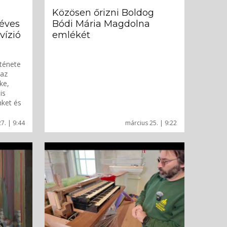
Közösen őrizni Boldog
éves
Bódi Mária Magdolna
vízió
emlékét
ténete
 az
ke,
is
nket és
7. | 9:44
március 25. | 9:22