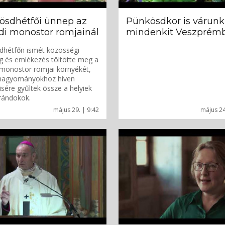
ösdhétfői ünnep az
Pünkösdkor is várunk
di monostor romjainál
mindenkit Veszprémb
dhétfőn ismét közösségi
 és emlékezés töltötte meg a
monostor romjai környékét,
 hagyományokhoz híven
sére gyűltek össze a helyiek
rándokok.
május 29. | 9:42
május 24