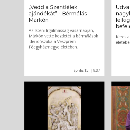
„Vedd a Szentlélek
Udvar
ajándékát” - Bérmálás
nagyb
Márkón
lelki
befej
Az Isteni Irgalmasság vasárnapján,
Márkón vette kezdetét a bérmálások
Kereszt
idei időszaka a Veszprémi
életébe
Főegyházmegye életében.
április 15. | 9:37