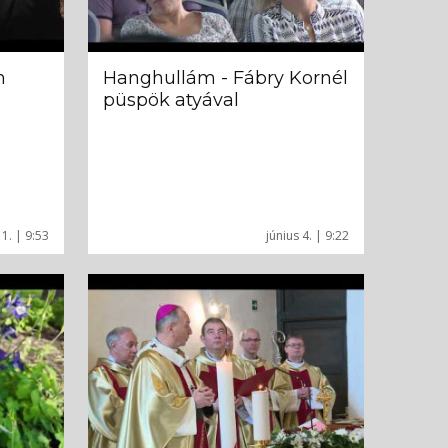
n
Hanghullám - Fábry Kornél
püspök atyával
11. | 9:53
június 4. | 9:22