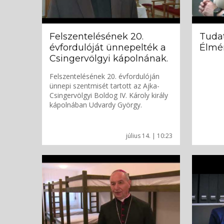
Felszentelésének 20.
Tudat
évfordulóját ünnepelték a
Élmén
Csingervölgyi kápolnának.
Felszentelésének 20. évfordulóján
ünnepi szentmisét tartott az Ajka-
Csingervölgyi Boldog IV. Károly király
kápolnában Udvardy György.
július 14. | 10:23