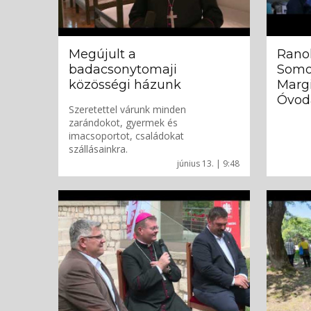
Megújult a
Ranol
badacsonytomaji
Somog
közösségi házunk
Margi
Óvod
Szeretettel várunk minden
zarándokot, gyermek és
imacsoportot, családokat
szállásainkra.
június 13. | 9:48