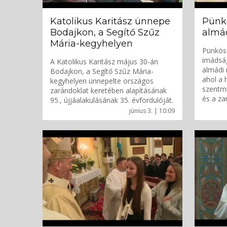
Katolikus Karitász ünnepe
Pünk
Bodajkon, a Segítő Szűz
almá
Mária-kegyhelyen
Pünkös
imádság
A Katolikus Karitász május 30-án
almádi 
Bodajkon, a Segítő Szűz Mária-
ahol a
kegyhelyen ünnepelte országos
szentmi
zarándoklat keretében alapításának
és a za
95., újjáalakulásának 35. évfordulóját.
június 3. | 10:09