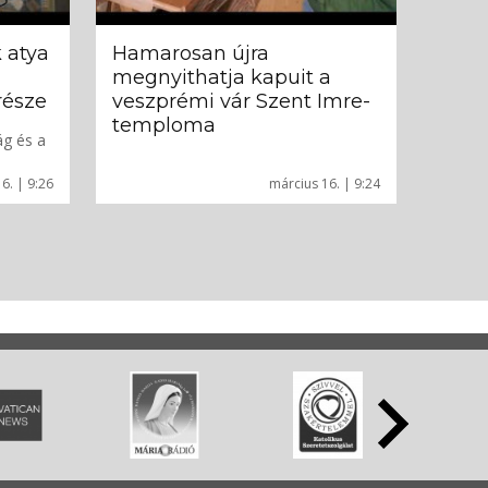
 atya
Hamarosan újra
megnyithatja kapuit a
része
veszprémi vár Szent Imre-
temploma
ág és a
6. | 9:26
március 16. | 9:24