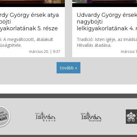
dy György érsek atya
Udvardy György érsek
öjti
nagyböjti
gyakorlatának 5. része
lelkigyakorlatának 4. 
ó: A megváltozott, átalakult
Tradíció: Isten igéje, az imáds
núságtétele.
Hitvallás átadása.
március 20. | 9:37
március 1
tovább »