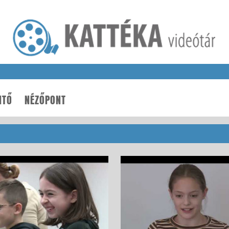
NTŐ
NÉZŐPONT