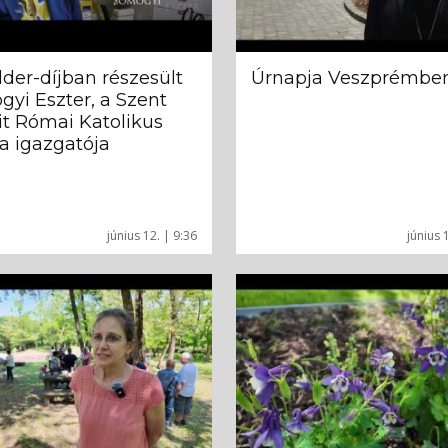
der-díjban részesült
Úrnapja Veszprémbe
yi Eszter, a Szent
t Római Katolikus
a igazgatója
június 12. | 9:36
június 