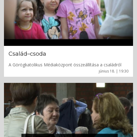
Család–csoda
A Görögkatolikus Médiaközpont összeállítása a családról
június 18. | 19:30