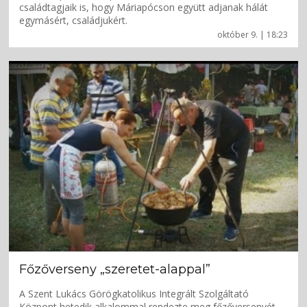
családtagjaik is, hogy Máriapócson együtt adjanak hálát
egymásért, családjukért.
október 9. | 18:23
Főzőverseny „szeretet-alappal”
A Szent Lukács Görögkatolikus Integrált Szolgáltató
Központ hetedik alkalommal rendezte meg főzőversenyét.