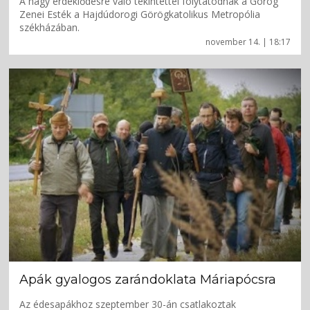
A nagy érdeklődésre való tekintettel folytatódnak a Görög
Zenei Esték a Hajdúdorogi Görögkatolikus Metropólia
székházában.
november 14. | 18:17
Apák gyalogos zarándoklata Máriapócsra
Az édesapákhoz szeptember 30-án csatlakoztak