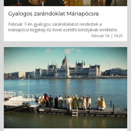
Gyalogos zarándoklat Máriapócsra
Február 7-én gyalogos zarándoklatot rendeztek a
máriapócsi kegykép tíz évvel ezelőtti körútjának emlékére.
február 18. | 16:25