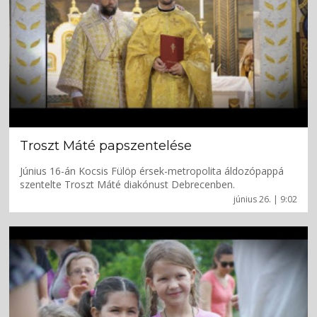
Troszt Máté papszentelése
Június 16-án Kocsis Fülöp érsek-metropolita áldozópappá
szentelte Troszt Máté diakónust Debrecenben.
június 26. | 9:02