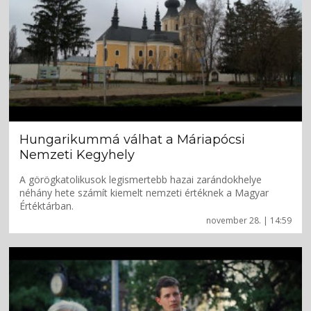
Hungarikummá válhat a Máriapócsi
Nemzeti Kegyhely
A görögkatolikusok legismertebb hazai zarándokhelye
néhány hete számít kiemelt nemzeti értéknek a Magyar
Értéktárban.
november 28. | 14:59