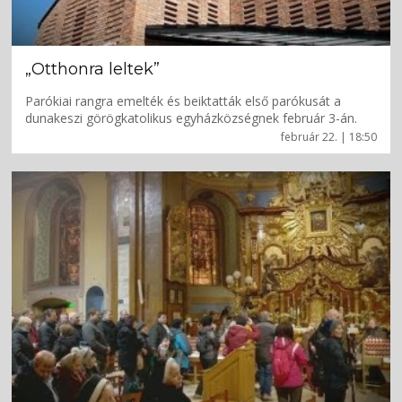
„Otthonra leltek”
Parókiai rangra emelték és beiktatták első parókusát a
dunakeszi görögkatolikus egyházközségnek február 3-án.
február 22. | 18:50