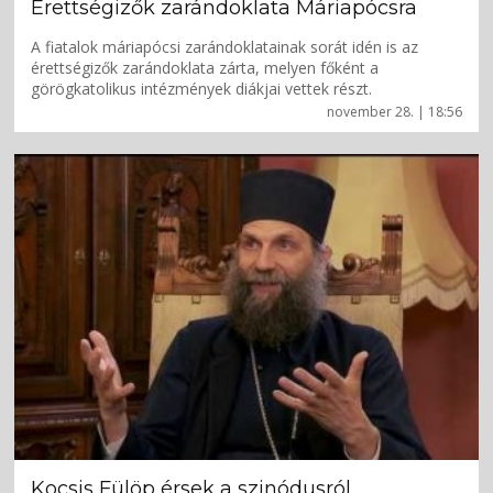
Érettségizők zarándoklata Máriapócsra
A fiatalok máriapócsi zarándoklatainak sorát idén is az
érettségizők zarándoklata zárta, melyen főként a
görögkatolikus intézmények diákjai vettek részt.
november 28. | 18:56
Kocsis Fülöp érsek a szinódusról