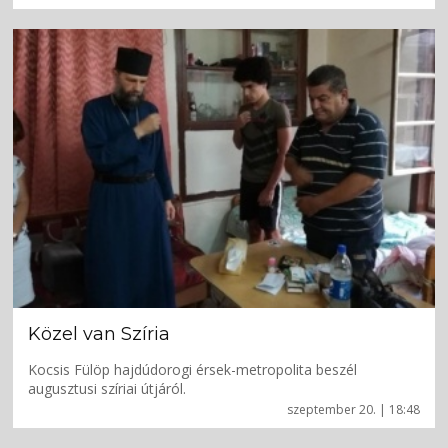
Közel van Szíria
Kocsis Fülöp hajdúdorogi érsek-metropolita beszél
augusztusi szíriai útjáról.
szeptember 20. | 18:48