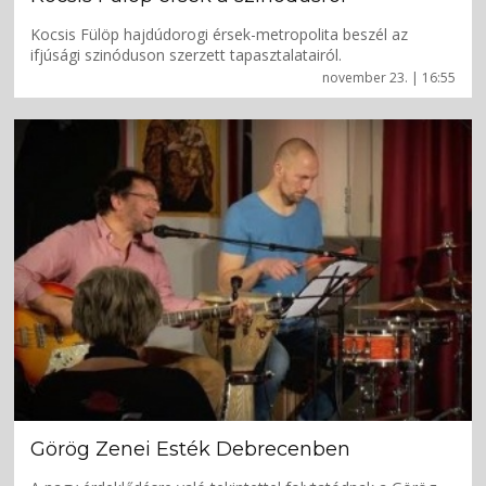
Kocsis Fülöp hajdúdorogi érsek-metropolita beszél az
ifjúsági szinóduson szerzett tapasztalatairól.
november 23. | 16:55
Görög Zenei Esték Debrecenben