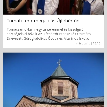
Tornaterem-megáldás Újfehértón
Tornacsarnokkal, négy tanteremmel és kiszolgáló
helyiségekkel bővült az újfehértói Istenszülő Oltalmáról
Elnevezett Görögkatolikus Óvoda és Általános Iskola.
március 1. | 15:15