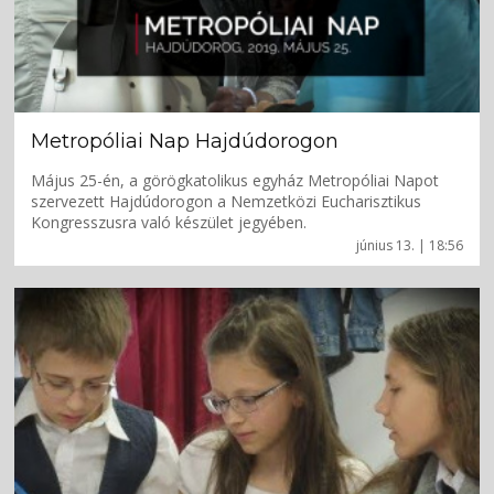
Metropóliai Nap Hajdúdorogon
Május 25-én, a görögkatolikus egyház Metropóliai Napot
szervezett Hajdúdorogon a Nemzetközi Eucharisztikus
Kongresszusra való készület jegyében.
június 13. | 18:56