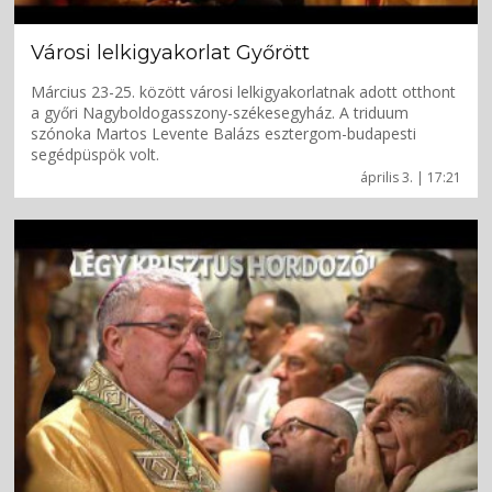
Városi lelkigyakorlat Győrött
Március 23-25. között városi lelkigyakorlatnak adott otthont
a győri Nagyboldogasszony-székesegyház. A triduum
szónoka Martos Levente Balázs esztergom-budapesti
segédpüspök volt.
április 3. | 17:21