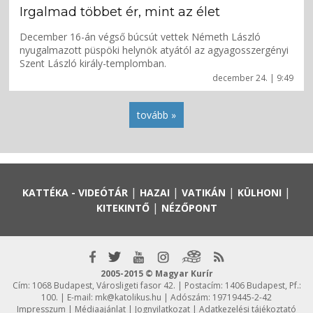
Irgalmad többet ér, mint az élet
December 16-án végső búcsút vettek Németh László
nyugalmazott püspöki helynök atyától az agyagosszergényi
Szent László király-templomban.
december 24. | 9:49
tovább »
|
|
|
|
KATTÉKA - VIDEÓTÁR
HAZAI
VATIKÁN
KÜLHONI
|
KITEKINTŐ
NÉZŐPONT
2005-2015 © Magyar Kurír
Cím: 1068 Budapest, Városligeti fasor 42. | Postacím: 1406 Budapest, Pf.:
100. | E-mail:
mk@katolikus.hu
| Adószám: 19719445-2-42
Impresszum
|
Médiaajánlat
|
Jognyilatkozat
|
Adatkezelési tájékoztató