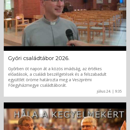
Győri családtábor 2026.
Győrben öt napon át a közös imádság, az értékes
előadások, a családi beszélgetések és a felszabadult
együttlét öröme határozta meg a Veszprémi
Főegyházmegye családtáborát.
július 24. | 9:35