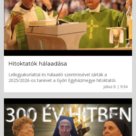
Hitoktatók hálaadása
Lelkigyakorlattal és hálaadó szentmisével zárták a
2025/2026-os tanévet a Győri Egyházmegye hitoktatói.
július 9. | 9:34