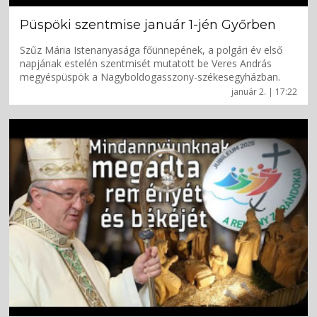
Püspöki szentmise január 1-jén Győrben
Szűz Mária Istenanyasága főünnepének, a polgári év első
napjának estelén szentmisét mutatott be Veres András
megyéspüspök a Nagyboldogasszony-székesegyházban.
január 2. | 17:22