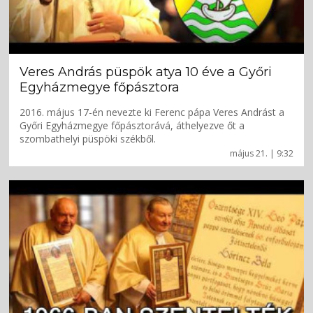
Veres András püspök atya 10 éve a Győri
Egyházmegye főpásztora
2016. május 17-én nevezte ki Ferenc pápa Veres Andrást a
Győri Egyházmegye főpásztorává, áthelyezve őt a
szombathelyi püspöki székből.
május 21. | 9:32