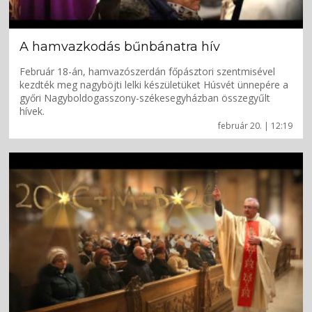
A hamvazkodás bűnbánatra hív
Február 18-án, hamvazószerdán főpásztori szentmisével
kezdték meg nagyböjti lelki készületüket Húsvét ünnepére a
győri Nagyboldogasszony-székesegyházban összegyűlt
hívek.
február 20. | 12:19