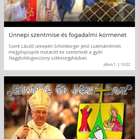
Ünnepi szentmise és fogadalmi körmenet
Szent László ünnepén Schönberger Jenő szatmárnémeti
megyéspüspök mutatott be szentmisét a győri
Nagyboldogasszony-székesegyházban.
július 1. | 10:22