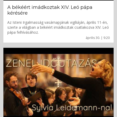
A békéért imádkoztak XIV. Leó pápa
kérésére
Az Isteni Irgalmasság vasárnapjának vigíliáján, április 11-én,
szerte a világban a békéért imádkoztak csatlakozva XIV. Leó
pápa felhívásához.
április 30. | 9:20