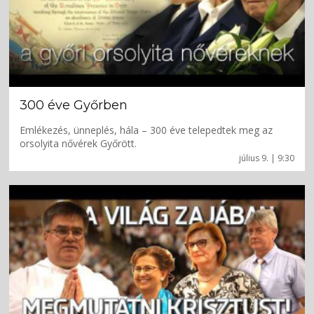
300 éve Győrben
Emlékezés, ünneplés, hála – 300 éve telepedtek meg az
orsolyita nővérek Győrött.
július 9. | 9:30