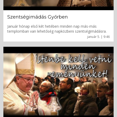
Szentségimádás Győrben
Január hónap első két hetében minden nap más-más
templomban van lehetőség napközbeni szentségimádásra.
január 5. | 9:46