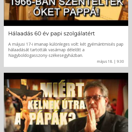
Hálaadás 60 év papi szolgálatért
A májusi 17-i imanap különleges volt: két gyémántmisés pap
hálaadását tartották vasárnap délelőtt a
Nagyboldogasszony-székesegyházban.
május 18. | 9:30