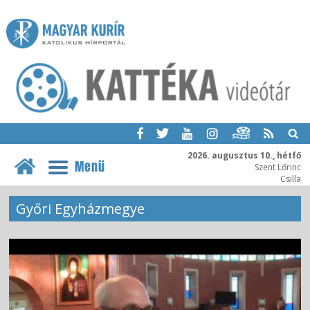
2026. augusztus 10., hétfő
Menü
Szent Lőrinc
Csilla
Győri Egyházmegye