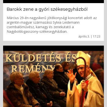
Barokk zene a győri székesegyházból
Március 29-én nagysikerű jótékonysági koncertet adott az
argentin-magyar származású Sylvia Leidemann
csembalóművész, karnagy és zenekutató a
Nagyboldogasszony-székesegyházban.
április 3. | 17:23