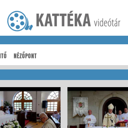
NTŐ
NÉZŐPONT