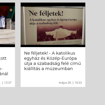
Ne féljetek! - A katolikus
ott
egyház és Közép-Európa
útja a szabadság felé című
n-
kiállítás a múzeumban
ánál
1. | 13:37
május 28. | 16:33