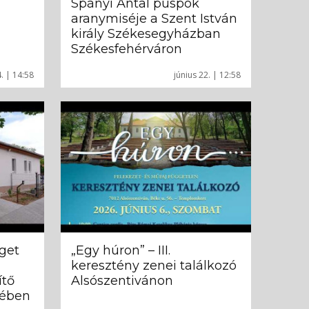
Spányi Antal püspök
aranymiséje a Szent István
király Székesegyházban
Székesfehérváron
4. | 14:58
június 22. | 12:58
get
„Egy húron” – III.
keresztény zenei találkozó
ítő
Alsószentivánon
tében