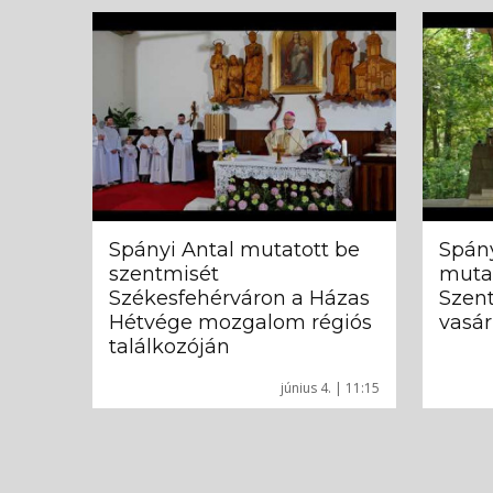
Spányi Antal mutatott be
Spány
szentmisét
mutat
Székesfehérváron a Házas
Szen
Hétvége mozgalom régiós
vasá
találkozóján
június 4. | 11:15