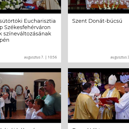
sütörtöki Eucharisztia
Szent Donát-búcsú
p Székesfehérváron
k színeváltozásának
pén
augusztus 7. | 10:56
augusztus 3