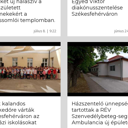
két új hálaszív a
Egyed Viktor
zületett
diakónusszentelése
mekekért a
Székesfehérváron
essomlói templomban.
július 8. | 9:22
június 2
t kalandos
Házszentelő ünnepsé
kedőre várták
tartottak a RÉV
esfehérváron az
Szenvedélybeteg-seg
zi iskolásokat
Ambulancia új épüle