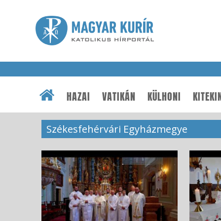
HAZAI
VATIKÁN
KÜLHONI
KITEKI
Székesfehérvári Egyházmegye