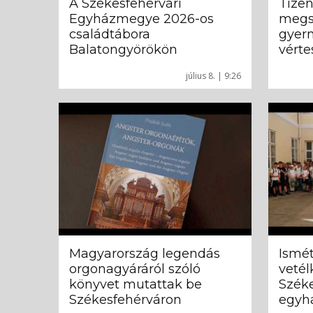
A Székesfehérvári
Tizen
Egyházmegye 2026-os
megs
családtábora
gyer
Balatongyörökön
vért
július 8. | 9:26
Magyarország legendás
Ismé
orgonagyáráról szóló
vetél
könyvet mutattak be
Szék
Székesfehérváron
egyhá