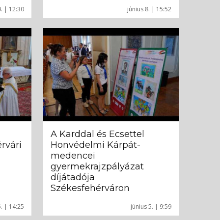
9. | 12:30
június 8. | 15:52
A Karddal és Ecsettel
rvári
Honvédelmi Kárpát-
medencei
gyermekrajzpályázat
díjátadója
Székesfehérváron
5. | 14:25
június 5. | 9:59