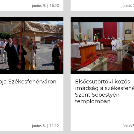
június 9. | 16:20
június 
pja Székesfehérváron
Elsőcsütörtöki közös
imádság a székesfehé
Szent Sebestyén-
templomban
június 8. | 11:12
június 