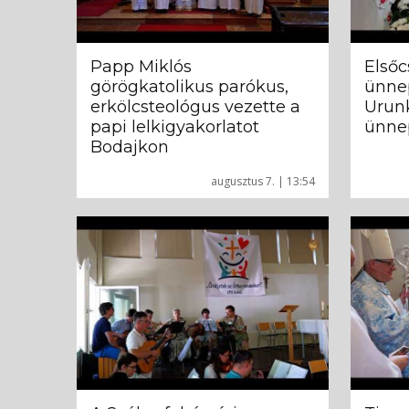
Papp Miklós
Elsőc
görögkatolikus parókus,
ünne
erkölcsteológus vezette a
Urun
papi lelkigyakorlatot
ünne
Bodajkon
augusztus 7. | 13:54