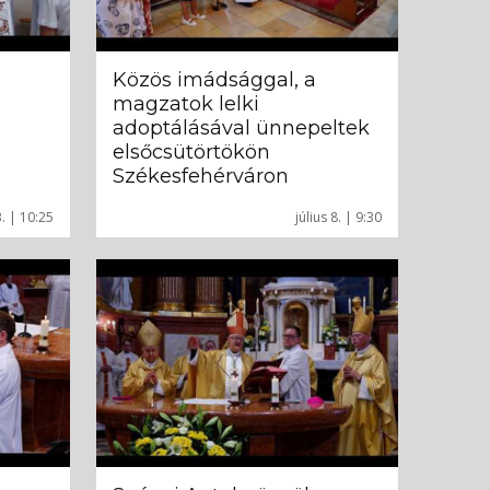
Közös imádsággal, a
magzatok lelki
adoptálásával ünnepeltek
elsőcsütörtökön
Székesfehérváron
. | 10:25
július 8. | 9:30