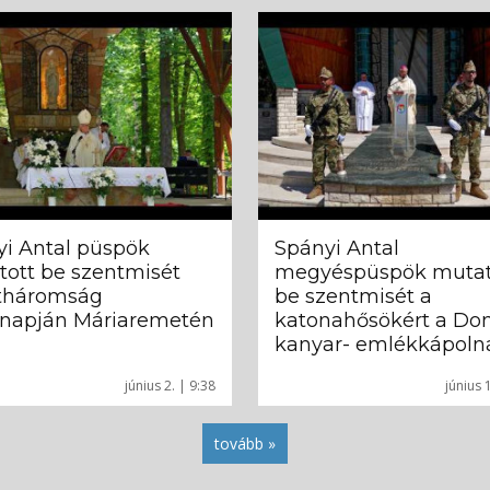
i Antal püspök
Spányi Antal
ott be szentmisét
megyéspüspök mutat
tháromság
be szentmisét a
rnapján Máriaremetén
katonahősökért a Do
kanyar- emlékkápoln
június 2. | 9:38
június 
tovább »