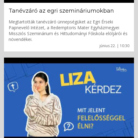
Tanévzáró az egri szemináriumokban
Megtartották tanévzáró ünnepségüket az Egri Érseki
Papnevelő Intézet, a Redemptoris Mater Egyházmegyei
Missziós Szeminárium és Hittudományi Főiskola elöljárói és
növendékei.
június 22. | 10:30