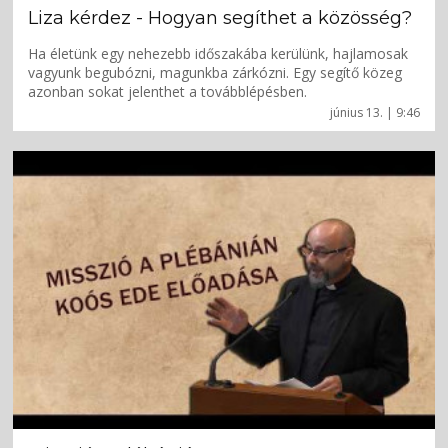
Liza kérdez - Hogyan segíthet a közösség?
Ha életünk egy nehezebb időszakába kerülünk, hajlamosak
vagyunk begubózni, magunkba zárkózni. Egy segítő közeg
azonban sokat jelenthet a továbblépésben.
június 13. | 9:46