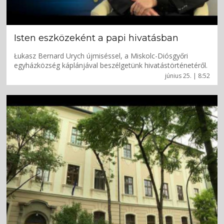
Isten eszközeként a papi hivatásban
Łukasz Bernard Urych újmiséssel, a Miskolc-Diósgyőri
egyházközség káplánjával beszélgetünk hivatástörténetéről.
június 25. | 8:52