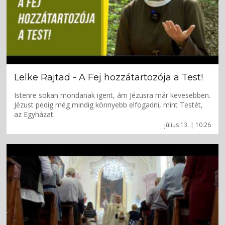
Lelke Rajtad - A Fej hozzátartozója a Test!
Istenre sokan mondanak igent, ám Jézusra már kevesebben.
Jézust pedig még mindig könnyebb elfogadni, mint Testét,
az Egyházat.
július 13. | 10:26