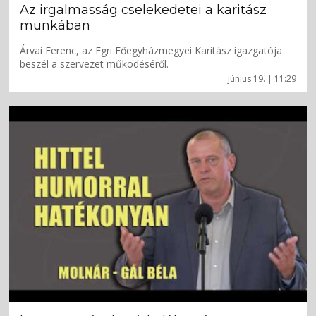
Az irgalmasság cselekedetei a karitász
munkában
Árvai Ferenc, az Egri Főegyházmegyei Karitász igazgatója
beszél a szervezet működéséről.
június 19. | 11:29