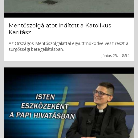
Mentőszolgálatot indított a Katolikus
Karitász
Az Országos Mentőszolgálattal együttműködve vesz részt a
sürgősségi betegellátásban.
június 25. | 8:54