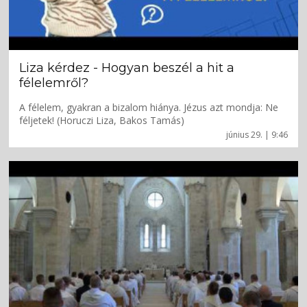
Liza kérdez - Hogyan beszél a hit a
félelemről?
A félelem, gyakran a bizalom hiánya. Jézus azt mondja: Ne
féljetek! (Horuczi Liza, Bakos Tamás)
június 29. | 9:46