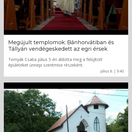
Megújult templomok: Bánhorvátiban és
Tállyán vendégeskedett az egri érsek
Ternyák Csaba július 5-én áldotta meg a felújított
épületeket ünnepi szentmise részeként.
július 8. | 9:40