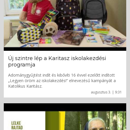
Új szintre lép a Karitasz iskolakezdési
programja
Adománygyűjtést indít és kibővíti 16 évvel ezelőtt indított
„Legyen öröm az iskolakezdés!” elnevezésű kampányát a
Katolikus Karitász.
augusztus 3. | 9:31