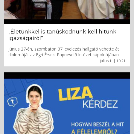
„Életünkkel is tanúskodnunk kell hitünk
igazságairól”
Június 27-én, szombaton 37 levelezős hallgató vehette át
diplomáját az Egri Érseki Papnevelő Intézet kápolnájában.
július 1. | 10:21