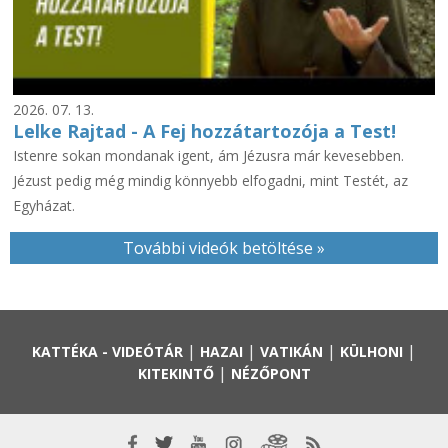
2026. 07. 13.
Lelke Rajtad - A Fej hozzátartozója a Test!
Istenre sokan mondanak igent, ám Jézusra már kevesebben.
Jézust pedig még mindig könnyebb elfogadni, mint Testét, az
Egyházat.
További videók betöltése »
|
|
|
|
KATTÉKA - VIDEÓTÁR
HAZAI
VATIKÁN
KÜLHONI
|
KITEKINTŐ
NÉZŐPONT