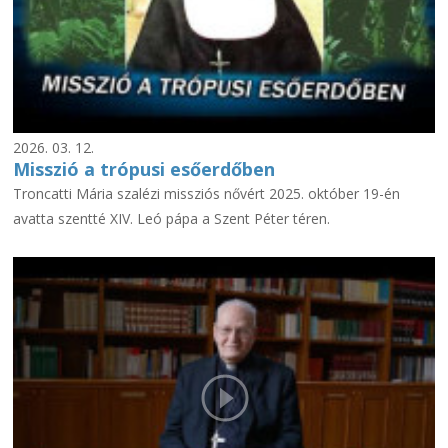
2026. 03. 12.
Misszió a trópusi esőerdőben
Troncatti Mária szalézi missziós nővért 2025. október 19-én
avatta szentté XIV. Leó pápa a Szent Péter téren.