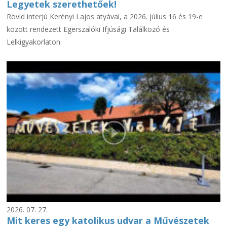
Legyetek szerethetőek!
Rövid interjú Kerényi Lajos atyával, a 2026. július 16 és 19-e
között rendezett Egerszalóki Ifjúsági Találkozó és
Lelkigyakorlaton.
2026. 07. 27.
Mit keres egy katolikus udvar a Művészetek