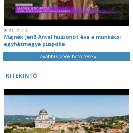
2021. 01. 07.
Majnek Jenő Antal huszonöt éve a munkácsi
egyházmegye püspöke
További videók betöltése »
KITEKINTŐ