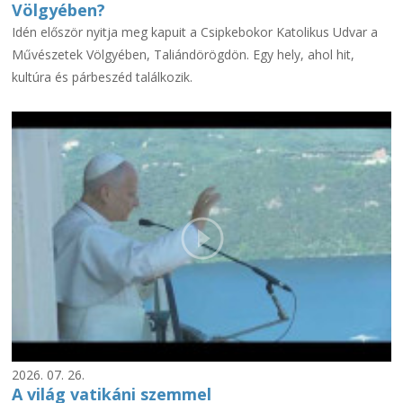
Völgyében?
Idén először nyitja meg kapuit a Csipkebokor Katolikus Udvar a
Művészetek Völgyében, Taliándörögdön. Egy hely, ahol hit,
kultúra és párbeszéd találkozik.
2026. 07. 26.
A világ vatikáni szemmel