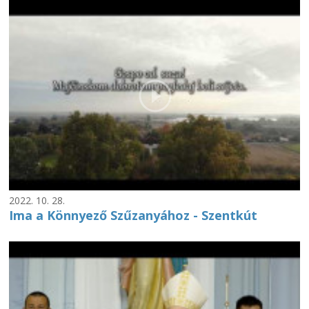
2022. 10. 28.
Ima a Könnyező Szűzanyához - Szentkút