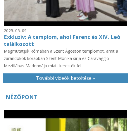
2025. 05. 09.
Exkluzív: A templom, ahol Ferenc és XIV. Leó
találkozott
Megmutatjuk Rómában a Szent Ágoston templomot, amit a
zarándokok korábban Szent Mónika sírja és Caravaggio
Mezítlábas Madonnája miatt keresték fel.
További videók betöltése »
NÉZŐPONT