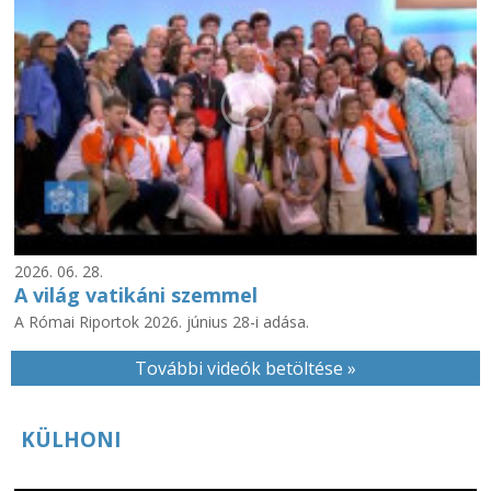
2026. 06. 28.
A világ vatikáni szemmel
A Római Riportok 2026. június 28-i adása.
További videók betöltése »
KÜLHONI