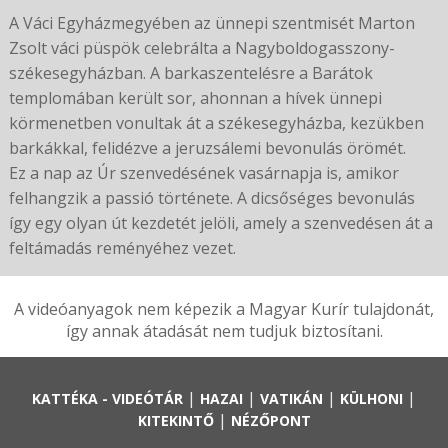
A Váci Egyházmegyében az ünnepi szentmisét Marton
Zsolt váci püspök celebrálta a Nagyboldogasszony-
székesegyházban. A barkaszentelésre a Barátok
templomában került sor, ahonnan a hívek ünnepi
körmenetben vonultak át a székesegyházba, kezükben
barkákkal, felidézve a jeruzsálemi bevonulás örömét.
Ez a nap az Úr szenvedésének vasárnapja is, amikor
felhangzik a passió története. A dicsőséges bevonulás
így egy olyan út kezdetét jelöli, amely a szenvedésen át a
feltámadás reményéhez vezet.
A videóanyagok nem képezik a Magyar Kurír tulajdonát,
így annak átadását nem tudjuk biztosítani.
|
|
|
|
KATTÉKA - VIDEÓTÁR
HAZAI
VATIKÁN
KÜLHONI
|
KITEKINTŐ
NÉZŐPONT