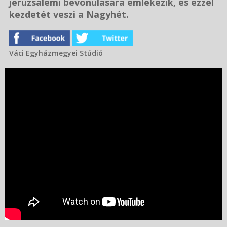
jeruzsálemi bevonulására emlékezik, és ezzel
kezdetét veszi a Nagyhét.
Váci Egyházmegyei Stúdió