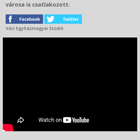
városa is csatlakozott.
Váci Egyházmegyei Stúdió