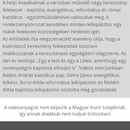
A helyi imaalkalmak a városban működő négy keresztény
felekezet - baptista, evangélikus, református és római
katolikus - együttműködésével valósultak meg. A
rendezvénysorozat keretében minden lelkipásztor egy
másik felekezet közösségében hirdetett igét.
Az évtizedek óta megszervezett esemény célja, hogy a
különböző keresztény felekezetek közösen
imádkozzanak a keresztények egységéért világszerte. Az
idei év mottója: „Egy a test és egy a Lélek, aminthogy egy
reménységre kaptatok elhívást is”. Videós interjúnkban
Balázs András katolikus pap, Detre János evangélikus
lelkész, Borsi Attila református lelkipásztor és Meláth
Attila baptista lelkipásztor osztotta meg gondolatait.
A videóanyagok nem képezik a Magyar Kurír tulajdonát,
így annak átadását nem tudjuk biztosítani.