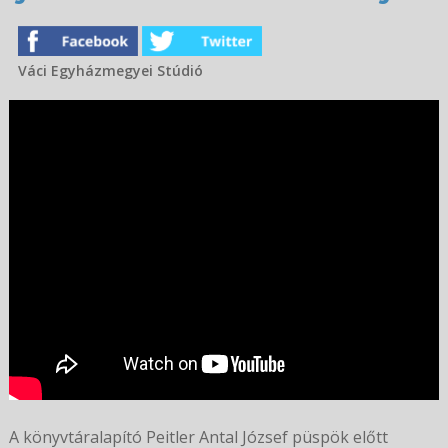
Váci Egyházmegyei Stúdió
A könyvtáralapító Peitler Antal József püspök előtt