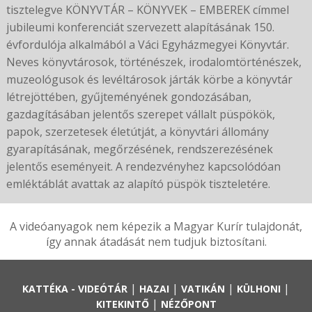
tisztelegve KÖNYVTÁR – KÖNYVEK – EMBEREK címmel
jubileumi konferenciát szervezett alapításának 150.
évfordulója alkalmából
a Váci Egyházmegyei Könyvtár.
Neves könyvtárosok, történészek, irodalomtörténészek,
muzeológusok és levéltárosok járták körbe a könyvtár
létrejöttében, gyűjteményének gondozásában,
gazdagításában jelentős szerepet vállalt püspökök,
papok, szerzetesek életútját, a könyvtári állomány
gyarapításának, megőrzésének, rendszerezésének
jelentős eseményeit. A rendezvényhez kapcsolódóan
emléktáblát avattak az alapító püspök tiszteletére.
A videóanyagok nem képezik a Magyar Kurír tulajdonát,
így annak átadását nem tudjuk biztosítani.
|
|
|
|
KATTÉKA - VIDEÓTÁR
HAZAI
VATIKÁN
KÜLHONI
|
KITEKINTŐ
NÉZŐPONT